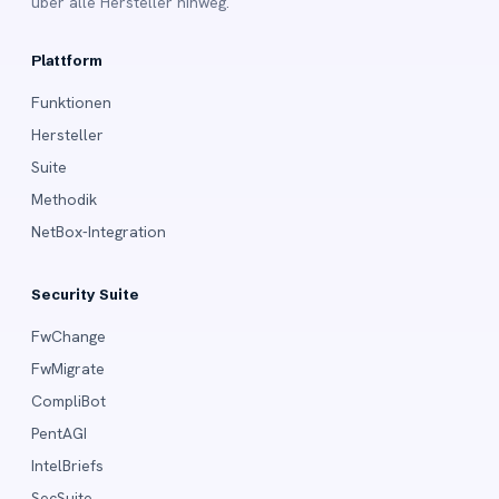
über alle Hersteller hinweg.
Plattform
Funktionen
Hersteller
Suite
Methodik
NetBox-Integration
Security Suite
FwChange
FwMigrate
CompliBot
PentAGI
IntelBriefs
SecSuite