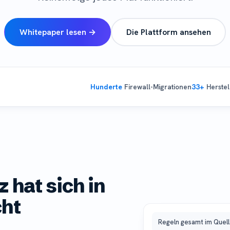
Whitepaper lesen →
Die Plattform ansehen
Hunderte
Firewall-Migrationen
33+
Herstel
 hat sich in
cht
Regeln gesamt im Quel