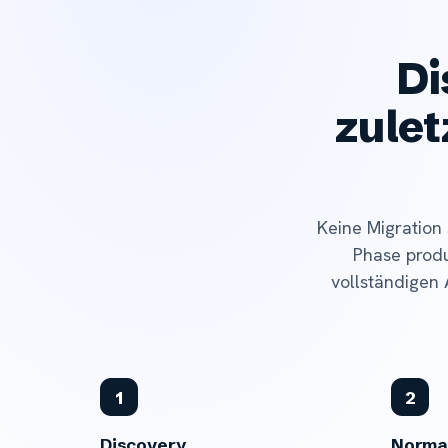
Di
zulet
Keine Migration 
Phase produ
vollständigen 
1
2
Discovery
Normal