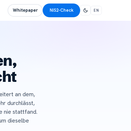
Whitepaper
NIS2-Check
EN
en,
cht
eitert an dem,
hr durchlässt,
 nie stattfand.
rum dieselbe