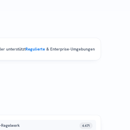
ler unterstützt
Regulierte
& Enterprise-Umgebungen
l-Regelwerk
4.471