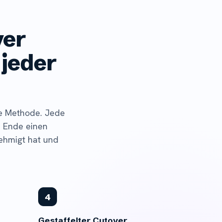
ver
 jeder
nze Methode. Jede
m Ende einen
nehmigt hat und
4
Gestaffelter Cutover