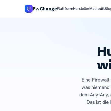
FwChange
Plattform
Hersteller
Methodik
Blo
Hu
wi
Eine Firewall
was niemand d
dem Any-Any, d
Das ist die