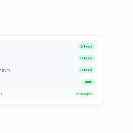
Erfasst
Erfasst
ntrum
Erfasst
100%
xt
Verknüpft