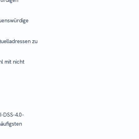
auenswürdige
uelladressen zu
l mit nicht
I-DSS-4.0-
häufigsten