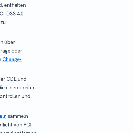
, enthalten
CI-DSS 4.0
 zu
n über
frage oder
en
Change-
der CDE und
ie einen breiten
ontrollen und
eln
sammeln
flicht von PCI-