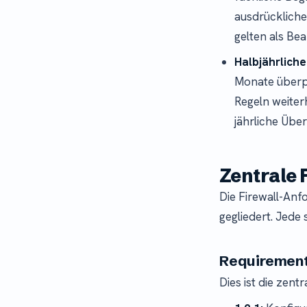
ausdrückliche
gelten als Be
Halbjährlich
Monate überpr
Regeln weiterh
jährliche Übe
Zentrale 
Die Firewall-Anf
gegliedert. Jede
Requirement
Dies ist die zent