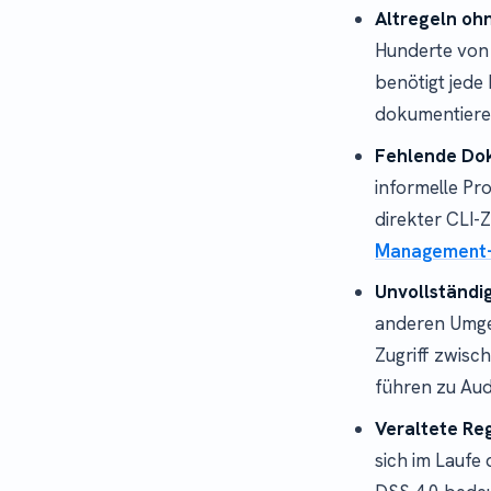
Altregeln oh
Hunderte von 
benötigt jede
dokumentieren
Fehlende Do
informelle Pr
direkter CLI-
Management-
Unvollständi
anderen Umgeb
Zugriff zwisc
führen zu Au
Veraltete Re
sich im Laufe 