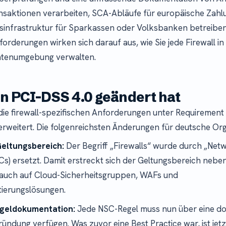
ansaktionen verarbeiten, SCA-Abläufe für europäische Zah
sinfrastruktur für Sparkassen oder Volksbanken betreiben
forderungen wirken sich darauf aus, wie Sie jede Firewall in
atenumgebung verwalten.
in PCI-DSS 4.0 geändert hat
die firewall-spezifischen Anforderungen unter Requirement
 erweitert. Die folgenreichsten Änderungen für deutsche Org
Geltungsbereich:
Der Begriff „Firewalls“ wurde durch „Net
Cs) ersetzt. Damit erstreckt sich der Geltungsbereich nebe
 auch auf Cloud-Sicherheitsgruppen, WAFs und
ierungslösungen.
geldokumentation:
Jede NSC-Regel muss nun über eine d
ündung verfügen. Was zuvor eine Best Practice war, ist jetz