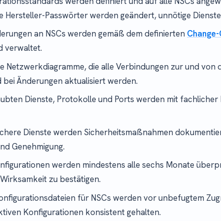
ationsstandards werden definiert und auf alle NSCs angew
te Hersteller-Passwörter werden geändert, unnötige Dienste 
derungen an NSCs werden gemäß dem definierten
Change-
 verwaltet.
e Netzwerkdiagramme, die alle Verbindungen zur und von 
d bei Änderungen aktualisiert werden.
aubten Dienste, Protokolle und Ports werden mit fachliche
.
ichere Dienste werden Sicherheitsmaßnahmen dokumentiert
nd Genehmigung.
figurationen werden mindestens alle sechs Monate überpr
Wirksamkeit zu bestätigen.
nfigurationsdateien für NSCs werden vor unbefugtem Zugr
ktiven Konfigurationen konsistent gehalten.