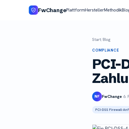
FwChange
Plattform
Hersteller
Methodik
Blo
Start
/
Blog
COMPLIANCE
PCI-D
Zahlu
FwChange
·
6. 
NF
PCI-DSS Firewall-An