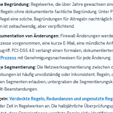
ne Begründung:
Regelwerke, die über Jahre gewachsen sind
Regeln ohne dokumentierte fachliche Begründung. Unter P
 Regel eine solche. Begründungen für Altregeln nachträglich
 ist zeitaufwendig, aber verpflichtend.
kumentation von Änderungen:
Firewall-Änderungen werde
ozesse vorgenommen, eine kurze E-Mail, eine mündliche An
Zugriff. PCI-DSS 4.0 verlangt einen formalen, dokumentiert
Prozess
mit Genehmigungsnachweisen für jede Änderung.
ge Segmentierung:
Die Netzwerksegmentierung zwischen 
ungen ist häufig unvollständig oder inkonsistent. Regeln, d
hen Segmenten erlauben, untergraben die Segmentierungsk
dit-Beanstandungen.
geln:
Verdeckte Regeln, Redundanzen und ungenutzte Reg
der Zeit in Regelwerken an. Die halbjährliche Überprüfungsp