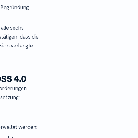
e Begründung
alle sechs
ätigen, dass die
rsion verlangte
DSS 4.0
nforderungen
msetzung:
verwaltet werden: