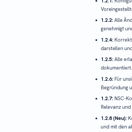
1.2.1:
Konfigur
Voreingestell
1.2.2:
Alle Än
genehmigt und
1.2.4:
Korrekt
darstellen un
1.2.5:
Alle erl
dokumentiert
1.2.6:
Für uns
Begründung u
1.2.7:
NSC-Kon
Relevanz und 
1.2.8 (Neu):
Ko
und mit den a