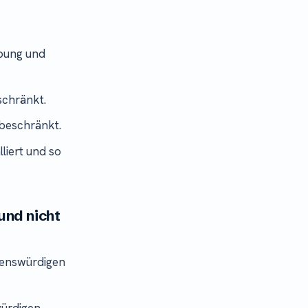
bung und
schränkt.
beschränkt.
iert und so
und nicht
uenswürdigen
würdigen