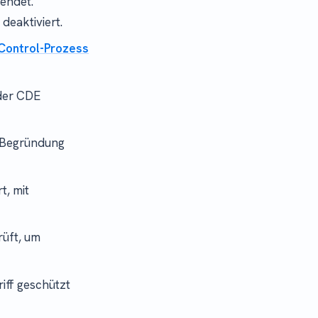
endet.
deaktiviert.
Control-Prozess
der CDE
r Begründung
, mit
üft, um
iff geschützt