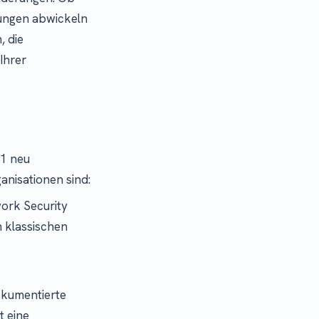
lungen abwickeln
, die
 Ihrer
 1 neu
anisationen sind:
work Security
n klassischen
okumentierte
t eine