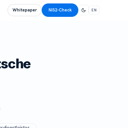
Whitepaper
NIS2-Check
EN
tsche