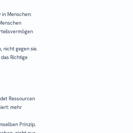
v in Menschen:
e Menschen
Urteilsvermögen
 nicht gegen sie.
das Richtige
ndet Ressourcen
iert: mehr
mselben Prinzip.
aben, nicht nur