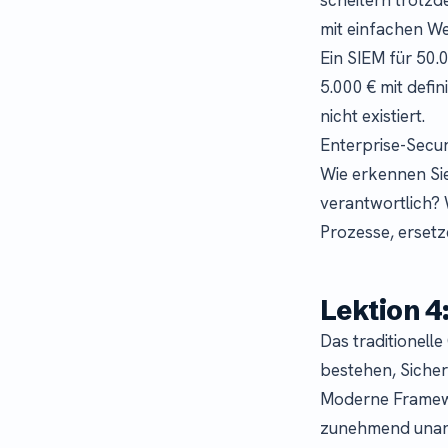
mit einfachen W
Ein SIEM für 50.
5.000 € mit defi
nicht existiert.
Enterprise-Secu
Wie erkennen Si
verantwortlich? 
Prozesse, ersetze
Lektion 4:
Das traditionell
bestehen, Sicherh
Moderne Framewo
zunehmend unang