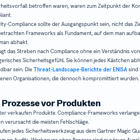
heitsvorfall betroffen waren, waren zum Zeitpunkt der Ko
iant.
ity-Compliance sollte der Ausgangspunkt sein, nicht das Zie
betrachten Frameworks als Fundament, auf dem man aufbaut
 man abhakt.
gt das Streben nach Compliance ohne ein Verständnis von 
ügerisches Sicherheitsgefühl. Sie können jedes Kästchen a
bar sein. Die
Threat-Landscape-Berichte der ENISA
sind 
enen Organisationen, die dennoch kompromittiert wurden.
: Prozesse vor Produkten
eter verkaufen Produkte. Compliance-Frameworks verlange
 verursacht die meisten Fehlschläge.
fen jedes Sicherheitswerkzeug aus dem Gartner Magic Qu
em an Audits. Werkzeuge ohne Prozess sind nur teure Ausr