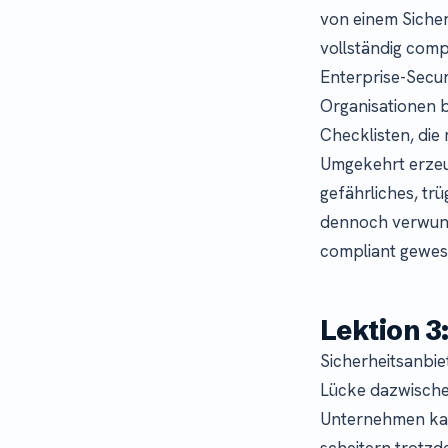
von einem Sicher
vollständig compl
Enterprise-Secur
Organisationen 
Checklisten, die
Umgekehrt erzeu
gefährliches, tr
dennoch verwund
compliant gewes
Lektion 3
Sicherheitsanbi
Lücke dazwischen
Unternehmen kau
scheitern trotzd