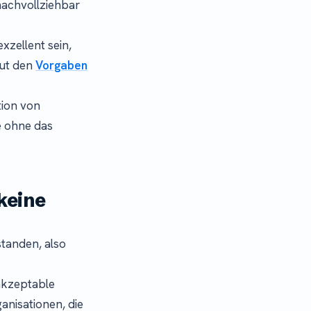
nachvollziehbar
xzellent sein,
aut den
Vorgaben
tion von
e ohne das
 keine
standen, also
akzeptable
ganisationen, die