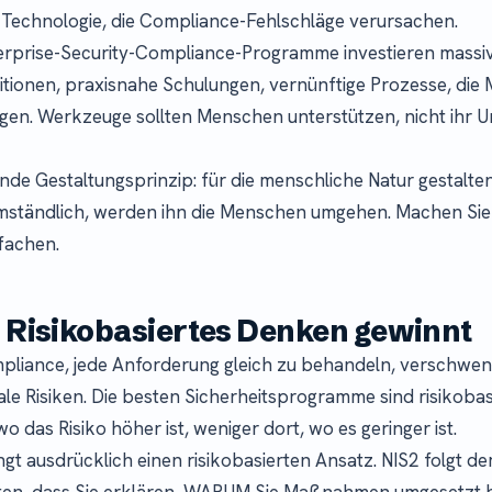
 Technologie, die Compliance-Fehlschläge verursachen.
terprise-Security-Compliance-Programme investieren massi
nitionen, praxisnahe Schulungen, vernünftige Prozesse, di
lgen. Werkzeuge sollten Menschen unterstützen, nicht ihr 
nde Gestaltungsprinzip: für die menschliche Natur gestalten,
umständlich, werden ihn die Menschen umgehen. Machen Sie 
fachen.
: Risikobasiertes Denken gewinnt
pliance, jede Anforderung gleich zu behandeln, verschwe
ale Risiken. Die besten Sicherheitsprogramme sind risikobas
 wo das Risiko höher ist, weniger dort, wo es geringer ist.
gt ausdrücklich einen risikobasierten Ansatz. NIS2 folgt de
ten, dass Sie erklären, WARUM Sie Maßnahmen umgesetzt h