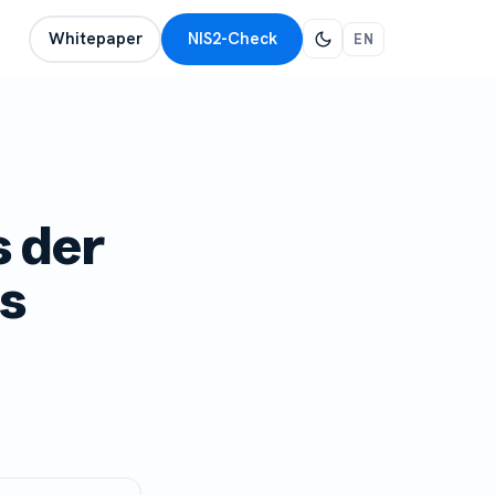
Whitepaper
NIS2-Check
EN
 der
is