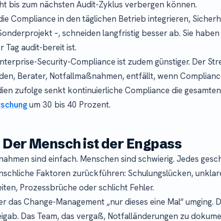
ht bis zum nächsten Audit-Zyklus verbergen können.
die Compliance in den täglichen Betrieb integrieren, Sicherh
 Sonderprojekt –, schneiden langfristig besser ab. Sie haben
r Tag audit-bereit ist.
Enterprise-Security-Compliance ist zudem günstiger. Der Stre
den, Berater, Notfallmaßnahmen, entfällt, wenn Compliance
dien zufolge senkt kontinuierliche Compliance die gesamte
rschung
um 30 bis 40 Prozent.
: Der Mensch ist der Engpass
hmen sind einfach. Menschen sind schwierig. Jedes gesche
enschliche Faktoren zurückführen: Schulungslücken, unklar
iten, Prozessbrüche oder schlicht Fehler.
der das Change-Management „nur dieses eine Mal“ umging. 
igab. Das Team, das vergaß, Notfalländerungen zu dokumen