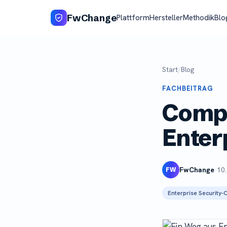
FwChange
Plattform
Hersteller
Methodik
Blo
Start
/
Blog
FACHBEITRAG
Compl
Enter
FwChange
·
10.
FW
Enterprise Security