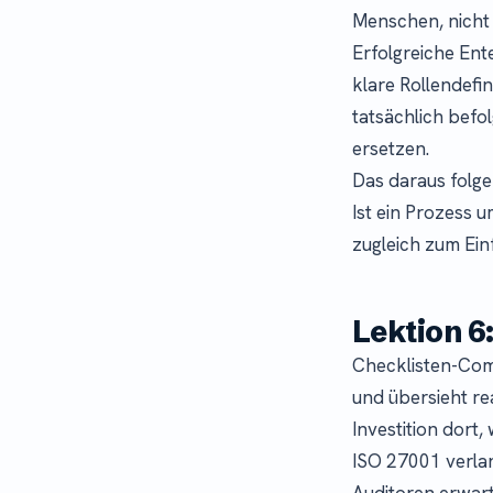
Menschen, nicht
Erfolgreiche En
klare Rollendefi
tatsächlich befo
ersetzen.
Das daraus folge
Ist ein Prozess 
zugleich zum Ein
Lektion 6
Checklisten-Com
und übersieht re
Investition dort,
ISO 27001 verlan
Auditoren erwar