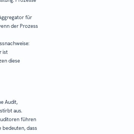
Aggregator für
 wenn der Prozess
essnachweise:
 ist
zen diese
e Audit,
tirbt aus.
uditoren führen
e bedeuten, dass