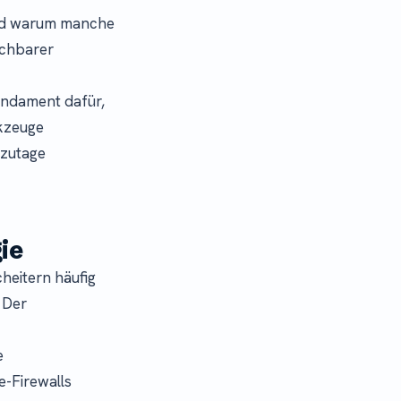
 und warum manche
ichbarer
Fundament dafür,
kzeuge
 zutage
ie
heitern häufig
 Der
e
-Firewalls