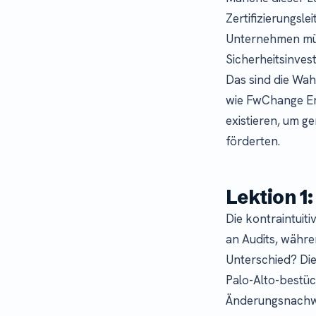
Zertifizierungsl
Unternehmen müh
Sicherheitsinves
Das sind die Wah
wie FwChange En
existieren, um g
förderten.
Lektion 1
Die kontraintuit
an Audits, währe
Unterschied? Di
Palo-Alto-bestüc
Änderungsnachwe