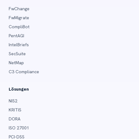
FwChange
FwMigrate
CompliBot
PentAGI
IntelBriefs
SecSuite
NetMap
C3 Compliance
Lösungen
NIS2
KRITIS
DORA
ISO 27001
PCI-DSS