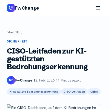
FwChange
Start
/
Blog
SICHERHEIT
CISO-Leitfaden zur KI-
gestützten
Bedrohungserkennung
FwChange
·
12. Feb. 2026
·
11 Min. Lesezeit
NF
KI-gestützte Bedrohungserkennung
CISO-Leitfaden
UEBA