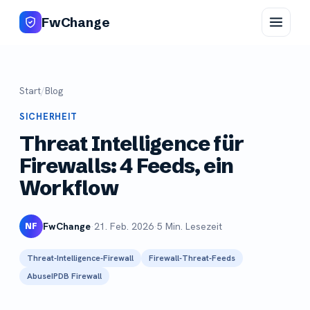
FwChange
Start
/
Blog
SICHERHEIT
Threat Intelligence für
Firewalls: 4 Feeds, ein
Workflow
FwChange
·
21. Feb. 2026
·
5 Min. Lesezeit
NF
Threat-Intelligence-Firewall
Firewall-Threat-Feeds
AbuseIPDB Firewall